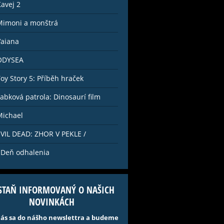
Kavej 2
Mimoni a monštrá
Vaiana
 ODYSEA
Toy Story 5: Příběh hraček
Labková patrola: Dinosaurí film
Michael
EVIL DEAD: ZHOR V PEKLE /
PRÍSTUPNÝ DO 18 ROKOV /
 Deň odhalenia
STAŇ INFORMOVANÝ O NAŠICH
NOVINKÁCH
lás sa do nášho newslettra a budeme