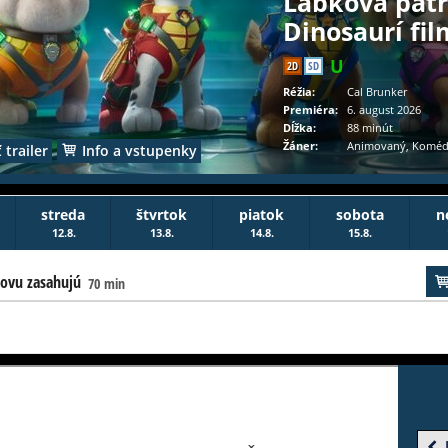
Labková patr
Dinosaurí fil
2D
SD
Réžia:
Cal Brunker
Premiéra:
6. august 2026
Dĺžka:
88 minút
Žáner:
Animovaný, Koméd
 trailer
Info a vstupenky
streda
štvrtok
piatok
sobota
n
12.8.
13.8.
14.8.
15.8.
novu zasahujú
70 min