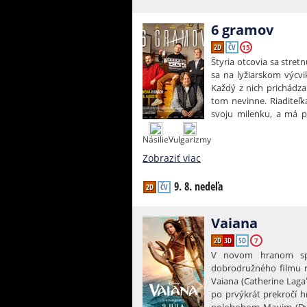
6 gramov
2D
ČV
15
Štyria otcovia sa stretn
sa na lyžiarskom výcv
Každý z nich prichádza
tom nevinne. Riaditeľka
svoju milenku, a má po
stretnutia sa tak rýc
Násilie
Vulgarizmy
situácií. Jedno popolu
Zobraziť viac
9. 8. nedeľa
2D
ČV
Vaiana
2D
3D
SD
7
V novom hranom spr
dobrodružného filmu 
Vaiana (Catherine Laga
po prvýkrát prekročí 