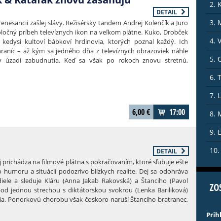
2. 
DETAIL
3. 
nesancii zašlej slávy. Režisérsky tandem Andrej Kolenčík a Juro
ločný príbeh televíznych ikon na veľkom plátne. Kuko, Drobček
4. 
 kedysi kultoví bábkoví hrdinovia, ktorých poznal každý. Ich
raníc – až kým sa jedného dňa z televíznych obrazoviek náhle
5.
ú v úzadí zabudnutia. Keď sa však po rokoch znovu stretnú,
a výslnie. Tentoraz spoločne. Starí priatelia sa vrhajú do
6. 
ečakaných zvratov, aby zistili, či ešte majú miesto v dnešnom
ť spolu. Rýchlo pochopia, že cesta späť nebude taká jednoduchá,
7. 
6,00
€
17:00
8. 
9. 
NE
10.
DETAIL
ichádza na filmové plátna s pokračovaním, ktoré sľubuje ešte
 humoru a situácií podozrivo blízkych realite. Dej sa odohráva
ele a sleduje Kláru (Anna Jakab Rakovská) a Štanciho (Pavol
ZO
od jednou strechou s diktátorskou svokrou (Lenka Bariliková)
ia. Ponorkovú chorobu však čoskoro naruší Štanciho bratranec,
on (Daniel Žulčák). Keď Veronika (Jana Kovalčiková) zažije
Prih
ra sa ju rozhodne zachrániť a vezme ju na Šíravu, kde spolu s