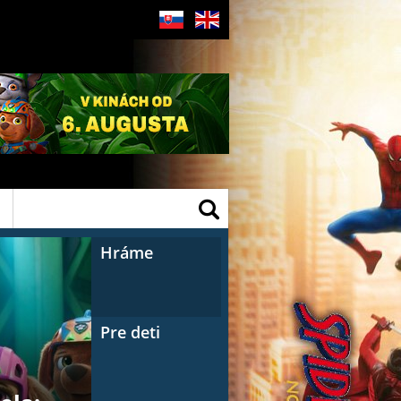
SK
EN
kinolevice@gmail.com
Hráme
Pre deti