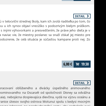
DETAIL
ú v telocvični strednej školy, kam ich zvolá riaditeľka po tom, čo
iku u ich synov objaví vrecúško s podozrivým bielym práškom.
 s inými výhovorkami a presvedčením, že práve jeho dieťa je v
 naviac vie, že miestny poslanec sa snaží získať jej miesto pre
dozrenie, že celá situácia je súčasťou kampane proti nej. Zo
hlo stáva sled nedorozumení, obvinení a čoraz absurdnejších
dnie, ktoré sa úplne vymkne spod kontroly všetkým.
6,00
€
19:30
DETAIL
acovaní obľúbeného a divácky úspešného animovaného
nominovaného na Oscara® od spoločnosti Disney sa odvážna
ʻaia), nebojácna dospievajúca dievčina, vydá na výzvu oceánu a
hranice útesov svojho ostrova Motunui spolu s kedysi mocným