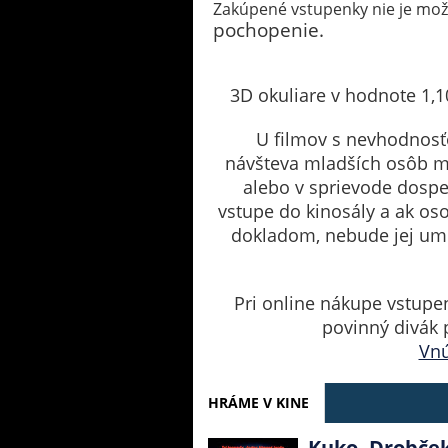
Zakúpené vstupenky nie je možn
pochopenie.
3D okuliare v hodnote 1,1
U filmov s nevhodnosť
návšteva mladších osôb m
alebo v sprievode dospe
vstupe do kinosály a ak o
dokladom, nebude jej umo
Pri online nákupe vstupen
povinný divák 
Vnú
HRÁME V KINE
Kuko, Drobček