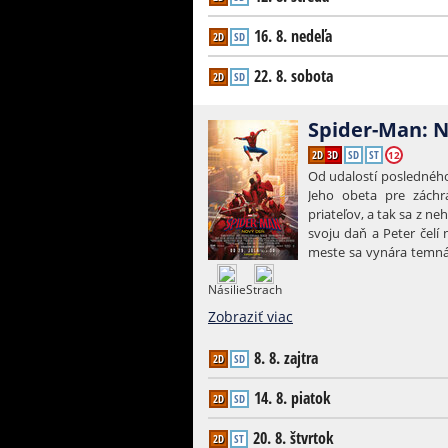
záchranárov, ktorý navy
Tie sú pre neho oveľa 
16. 8. nedeľa
2D
SD
pomocou dynamitu, aby 
bane nachádza spiaca
22. 8. sobota
2D
SD
prichádza na rad Labko
všetky dinosaury do 
Váuúúú!
Spider-Man: 
Zobraziť viac
2D
3D
SD
ST
12
Od udalostí posledného 
Jeho obeta pre záchr
priateľov, a tak sa z n
svoju daň a Peter čelí
meste sa vynára temná
keď riskuje, že stratí a
Násilie
Strach
Zobraziť viac
8. 8. zajtra
2D
SD
14. 8. piatok
2D
SD
20. 8. štvrtok
2D
ST