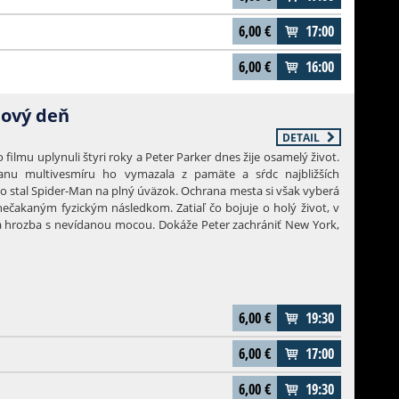
še zistí, že sa na ostrove nachádza aj obrie nálezisko diamantov.
zaujímavejšie ako prerastené jaštery. Rozhodne sa ich vyťažiť s
6,00
€
17:00
to šlo rýchlejšie, no nevšimne si, že sa kúsok od diamantovej
 sopka, ktorú pár výbuchov s istotou prebudí. V tej chvíli
6,00
€
16:00
vá patrola a jej záchranná operácia, ktorej cieľom bude dostať
bezpečia. Bude to dobrodružné, bude to napínavé, bude to
Nový deň
DETAIL
filmu uplynuli štyri roky a Peter Parker dnes žije osamelý život.
anu multivesmíru ho vymazala z pamäte a sŕdc najbližších
eho stal Spider-Man na plný úväzok. Ochrana mesta si však vyberá
 nečakaným fyzickým následkom. Zatiaľ čo bojuje o holý život, v
 hrozba s nevídanou mocou. Dokáže Peter zachrániť New York,
j to posledné, čo mu zostalo - samého seba?
6,00
€
19:30
6,00
€
17:00
6,00
€
19:30