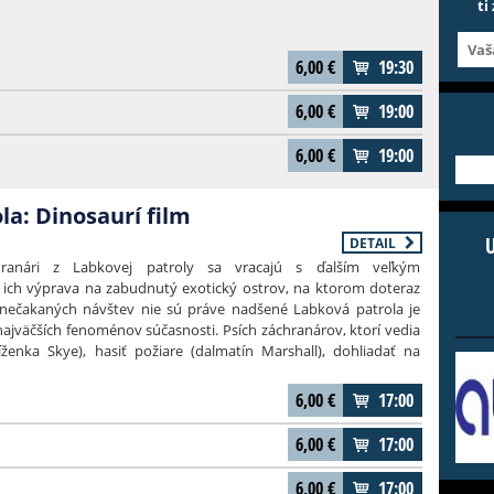
ti
y (Lýdia Ondrušová, Zuzana Dancáková a Dana Droppová)
u s jasným cieľom – nájsť jej nového chlapa! Zatiaľ čo dievčatá
 aj s deťmi vydávajú za dobrodružstvom do lesa. Svoj vzťah sa
6,00
€
19:30
 staršia s Bertym (Braňo Matuščin), no plán sa im čoskoro začne
 V pokračovaní sa okrem obľúbených hrdinov predstavia aj ďalší
6,00
€
19:00
Ďuránová, Kristián Baran, Branislav Deák, Robo Jakab, Adrián Urda
ejme, nemôžu chýbať ani legendy - farár (Ander – Ján Pisančin) a
6,00
€
19:00
Petra Stašáka.
---
la: Dinosaurí film
DETAIL
hranári z Labkovej patroly sa vracajú s ďalším veľkým
ich výprava na zabudnutý exotický ostrov, na ktorom doteraz
z nečakaných návštev nie sú práve nadšené Labková patrola je
jväčších fenoménov súčasnosti. Psích záchranárov, ktorí vedia
ríženka Skye), hasiť požiare (dalmatín Marshall), dohliadať na
iak Chase) a robiť množstvo ďalších užitočných vecí (ostatní
ilujú deti po celom svete. Rovnomenný televízny seriál láme
6,00
€
17:00
, rovnako sa darí predaju hračiek a podobne úspešné boli aj ich
tvá. A teraz je tu nový film a spolu s ním aj výprava Labkovej
6,00
€
17:00
rov mimo civilizácie, na ktorom doteraz žijú dinosaury. O tomto
ohužiaľ, dozvie aj starosta Humdinger, najväčší nepriateľ psích
6,00
€
17:00