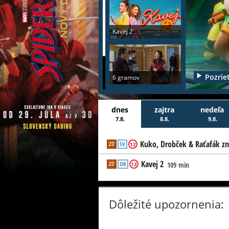
Kavej 2
Pozrieť
6 gramov
dnes
zajtra
nedeľa
7.8.
8.8.
9.8.
Kuko, Drobček &
Raťafák znovu
Kuko, Drobček & Raťafák z
2D
SV
12
zasahujú
Kavej 2
2D
OR
109 min
12
Dôležité upozornenia: