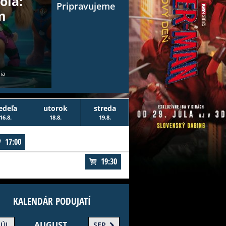
ola:
Pripravujeme
m
ia
edeľa
utorok
streda
16.8.
18.8.
19.8.
17:00
19:30
KALENDÁR PODUJATÍ
AUGUST
JÚL
SEP