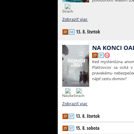
polobohom Mauim (Dwa
ľud. Film režíruje d
Strach
produkovali ho Dwayne
Miranda.
Zobraziť viac
13. 8. štvrtok
2D
SD
NA KONCI OA
2D
ST
12
Keď mysteriózna anomá
Plattovcov sa ocitá 
pravekému nebezpečens
nájsť cestu domov?
Násilie
Strach
Zobraziť viac
13. 8. štvrtok
2D
ST
15. 8. sobota
2D
ST