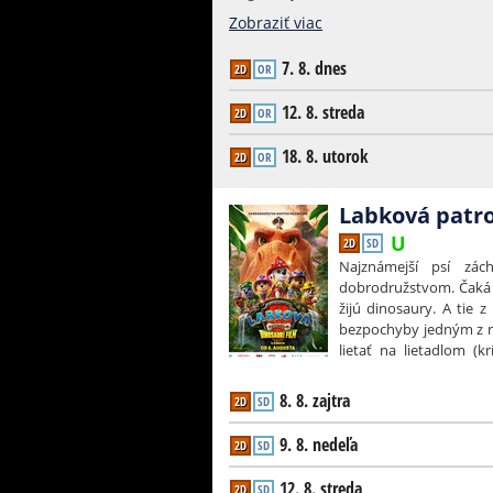
nevestami z jednotk
Zobraziť viac
rozbiehajú babskú jazd
hľadajú lásku, muži sa
7. 8. dnes
2D
OR
pokúša oživiť aj Klára
vymykať spod kontroly.
12. 8. streda
2D
OR
skvelí herci ako Alena 
či Jaro Kyseľ. A samozr
18. 8. utorok
2D
OR
slávny spevák v podaní 
Labková patro
2D
SD
Najznámejší psí zác
dobrodružstvom. Čaká 
žijú dinosaury. A tie 
bezpochyby jedným z na
lietať na lietadlom (k
poriadok (nemecký ovč
štvornohí chlpáči), m
8. 8. zajtra
2D
SD
rekordy v sledovanosti
dve filmové dobrodružs
9. 8. nedeľa
2D
SD
patroly na tajuplný ost
kolosálnom objave sa, b
12. 8. streda
2D
SD