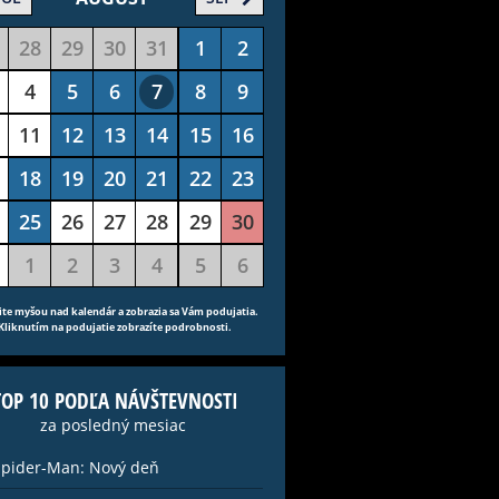
28
29
30
31
1
2
4
5
6
7
8
9
11
12
13
14
15
16
18
19
20
21
22
23
25
26
27
28
29
30
1
2
3
4
5
6
ite myšou nad kalendár a zobrazia sa Vám podujatia.
Kliknutím na podujatie zobrazíte podrobnosti.
TOP 10 PODĽA NÁVŠTEVNOSTI
za posledný mesiac
Spider-Man: Nový deň