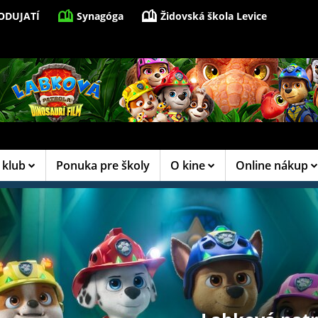
ODUJATÍ
Synagóga
Židovská škola Levice
 klub
Ponuka pre školy
O kine
Online nákup