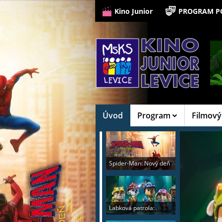
Kino Junior
PROGRAM P
Úvod
Program
Filmový
Spider-Man: Nový deň
Labková patrola:
Dinosaurí film