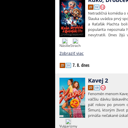
2D
SV
12
Netradičná komédia o re
Šlauka uvádza prvý spo
a Raťafák Plachta boli
popularita nepoznala h
nevytratili. Dnes žij
rozhodnú sa vrátiť n
Násilie
Strach
dobrodružstva plného n
svete a či dokážu drža
Zobraziť viac
ako si predstavovali.
7. 8. dnes
2D
SV
Kavej 2
2D
OR
12
Fenomén menom Kavej pr
väčšiu dávku láskavého
päť rokov po prvom di
Šimun), ktorým život p
prináša nečakané úskal
večný vetroplach Šim
Vulgarizmy
sklamanie v láske, Klá