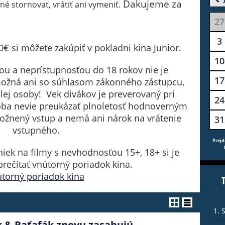
Ďakujeme za
é stornovať, vrátiť ani vymeniť.
27
3
0€ si môžete zakúpiť v pokladni kina Junior.
10
ou a neprístupnosťou do 18 rokov nie je
17
ožná ani so súhlasom zákonného zástupcu,
lej osoby! Vek divákov je preverovaný pri
24
soba nevie preukázať plnoletosť hodnoverným
žnený vstup a nemá ani nárok na vrátenie
31
vstupného.
Prejd
iek na filmy s nevhodnosťou 15+, 18+ si je
prečítať vnútorný poriadok kina.
torný poriadok kina
1. 
 & Raťafák znovu zasahujú