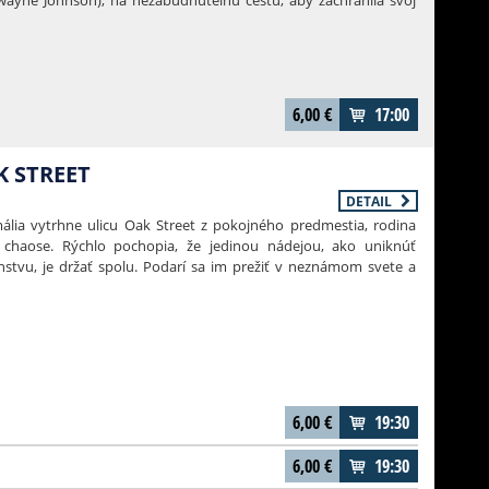
yne Johnson), na nezabudnuteľnú cestu, aby zachránila svoj
ržiteľ cien Emmy® a Tony Award® Thomas Kail („Hamilton“);
 Johnson, Beau Flynn, Dany Garcia, Hiram Garcia a Lin-Manuel
6,00
€
17:00
K STREET
DETAIL
lia vytrhne ulicu Oak Street z pokojného predmestia, rodina
v chaose. Rýchlo pochopia, že jedinou nádejou, ako uniknúť
tvu, je držať spolu. Podarí sa im prežiť v neznámom svete a
6,00
€
19:30
6,00
€
19:30