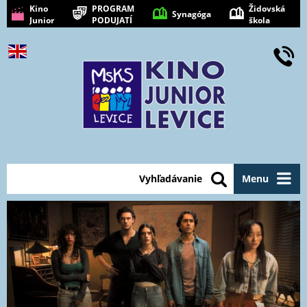
Kino
PROGRAM
Židovská
Synagóga
Junior
PODUJATÍ
škola
Levice
Vyhľadávanie
Menu