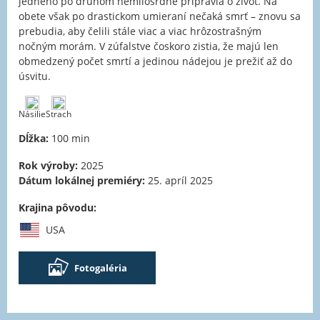
jedného po druhom nemilosrdne pripravia o život. Na
obete však po drastickom umieraní nečaká smrť – znovu sa
prebudia, aby čelili stále viac a viac hrôzostrašným
nočným morám. V zúfalstve čoskoro zistia, že majú len
obmedzený počet smrtí a jedinou nádejou je prežiť až do
úsvitu.
Násilie
Strach
Dĺžka:
100 min
Rok výroby:
2025
Dátum lokálnej premiéry:
25. apríl 2025
Krajina pôvodu:
USA
Fotogaléria