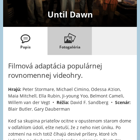
Until Dawn
Popis
Fotogaléria
Filmová adaptácia populárnej
rovnomennej videohry.
Hrajú:
Peter Stormare, Michael Cimino, Odessa A’zion,
Maia Mitchell, Ella Rubin, Ji-young Yoo, Belmont Cameli,
Willem van der Vegt •
Réžia:
David F. Sandberg •
Scenár:
Blair Butler, Gary Dauberman
Keď sa skupina priateľov ocitne v opustenom starom dome
v odľahlom údolí, ešte netuší, že z neho niet úniku. Po
zotmení na nich totiž číhajú desivé príšery, ktoré ich