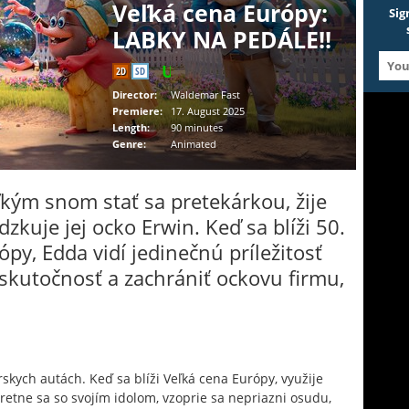
Veľká cena Európy:
Sig
LABKY NA PEDÁLE!!
2D
SD
Director:
Waldemar Fast
Premiere:
17. August 2025
Length:
90 minutes
Genre:
Animated
kým snom stať sa pretekárkou, žije
zkuje jej ocko Erwin. Keď sa blíži 50.
ópy, Edda vidí jedinečnú príležitosť
skutočnosť a zachrániť ockovu firmu,
kych autách. Keď sa blíži Veľká cena Európy, využije
tretne sa so svojím idolom, vzoprie sa nepriazni osudu,