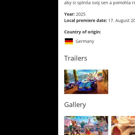
aby si splnila svoj sen a pomohla
Year:
2025
Local premiere date:
17. August 2
Country of origin:
Germany
Trailers
Gallery